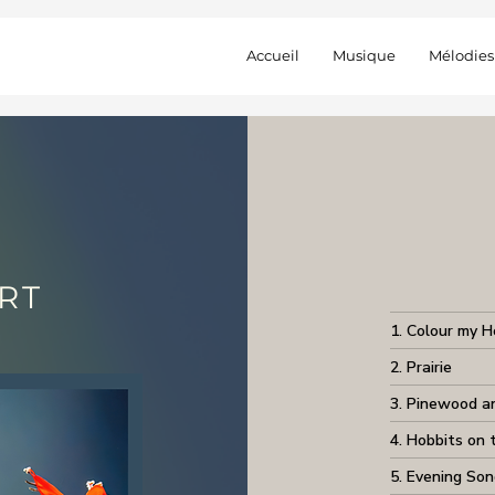
Accueil
Musique
Mélodies
RT
1. Colour my H
2. Prairie
3. Pinewood a
4. Hobbits on 
5. Evening So