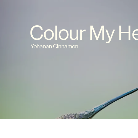
Colour My H
Yohanan Cinnamon