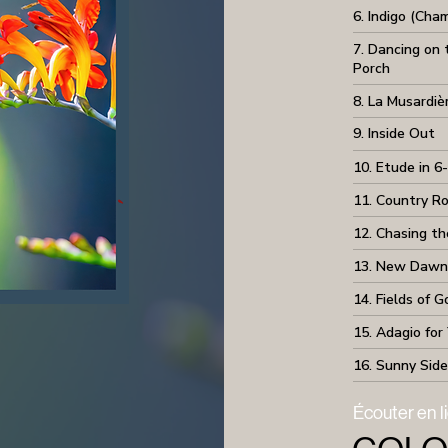
6. Indigo (Cha
7. Dancing on 
Porch
8. La Musardiè
9. Inside Out
10. Etude in 6
11. Country R
12. Chasing t
13. New Dawn 
14. Fields of G
15. Adagio for 
16. Sunny Sid
Écouter en l