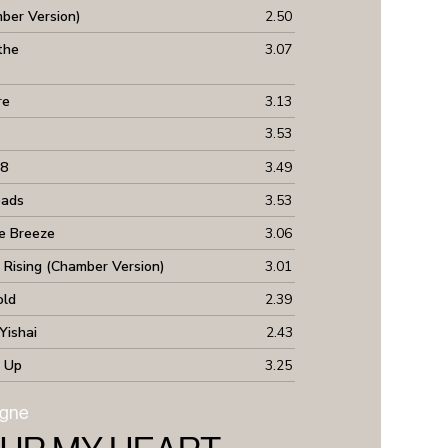
mber Version)
2.50
the
3.07
re
3.13
3.53
-8
3.49
oads
3.53
he Breeze
3.06
Rising (Chamber Version)
3.01
old
2.39
Yishai
2.43
e Up
3.25
igne