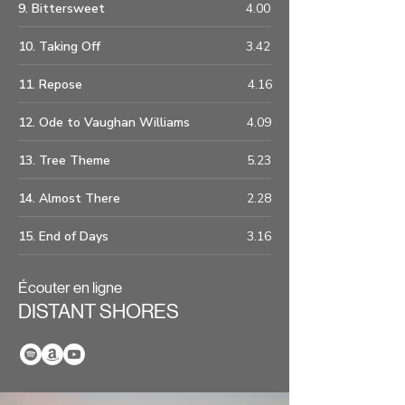
9. Bittersweet
4.00
10. Taking Off
3.42
11. Repose
4.16
12. Ode to Vaughan Williams
4.09
13. Tree Theme
5.23
14. Almost There
2.28
15. End of Days
3.16
Écouter en ligne
DISTANT SHORES