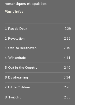
romantiques et apaisées.
Plus d'infos
1. Pas de Deux
2.29
2. Revolution
2.35
3. Ode to Beethoven
2.19
4. Winterlude
4.14
5. Out in the Country
2.40
6. Daydreaming
3.34
7. Little Children
2.28
8. Twilight
2.35