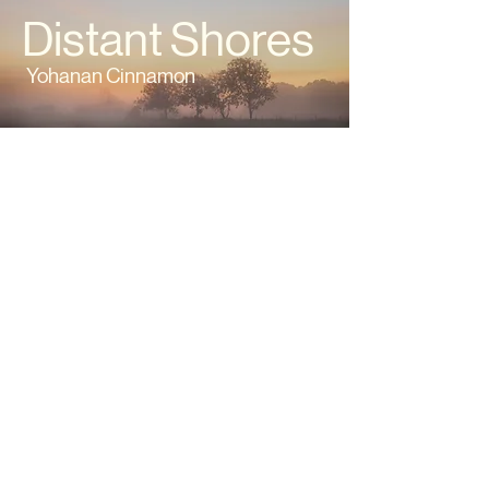
Distant
Shores
Yohanan Cinnamon
COMPOSITEUR
Yohanan Cinnamon
CRÉDITS
Arrangements:
Israel Edelson
(Pistes 9, 10, 11, 12, 13, 14, 15)
Yonathan Goodman